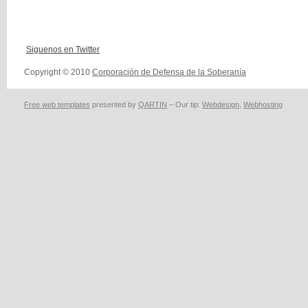
Siguenos en Twitter
Copyright © 2010
Corporación de Defensa de la Soberanía
Free web templates
presented by
QARTIN
– Our tip:
Webdesign
,
Webhosting